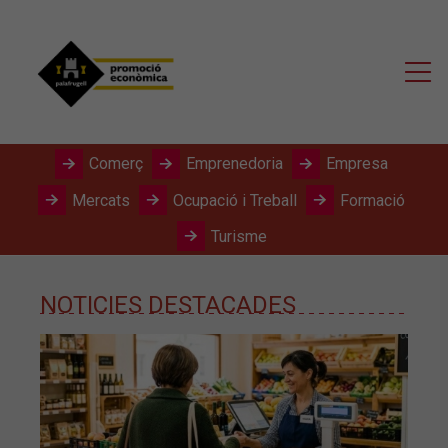
Comerç
Emprenedoria
Empresa
Mercats
Ocupació i Treball
Formació
Turisme
NOTICIES DESTACADES