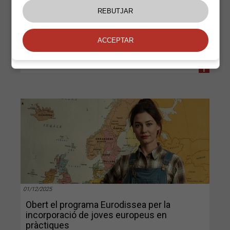
+
01/12/2025
Obert el programa Eurodissea per la
incorporació de joves europeus en
pràctiques