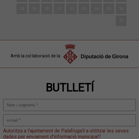
28
29
30
31
32
33
34
35
36
37
Amb la col·laboració de la
BUTLLETÍ
Autoritza a l'ajuntament de Palafrugell a utilitzar les seves
dades per enviament d'informació municipal?