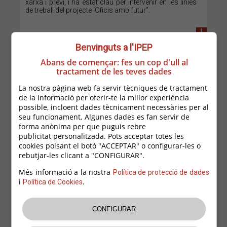
xarxa i previ, i ha estat clau per intervenir en les línies
de treball del projecte ‘Oficis amb futur‘’.
+
Benvinguts a l'IPEP
Abans de començar: fes un cop d'ull al
tractament de les teves dades
La nostra pàgina web fa servir tècniques de tractament
de la informació per oferir-te la millor experiència
possible, incloent dades tècnicament necessàries per al
seu funcionament. Algunes dades es fan servir de
forma anònima per que puguis rebre
publicitat personalitzada. Pots acceptar totes les
cookies polsant el botó "ACCEPTAR" o configurar-les o
02/12/2025
rebutjar-les clicant a "CONFIGURAR".
Nova edició del projecte Treball als Barris
Més informació a la nostra
Política de protecció de dades
i
.
Política de Cookies
Aquest projecte s’executa a Palafrugell des del 2011.
Des de la convocatòria 2024, s’ha ampliat la seva
cobertura -que arribarà a més persones i empreses-,
per tal de millorar la realitat ocupacional i
socioeconòmica de la zona d’intervenció.