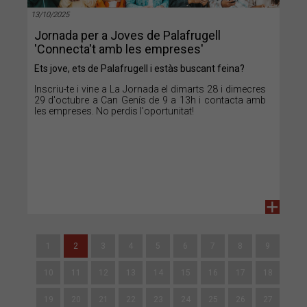
13/10/2025
Jornada per a Joves de Palafrugell
'Connecta't amb les empreses'
Ets jove, ets de Palafrugell i estàs buscant feina?
Inscriu-te i vine a La Jornada el dimarts 28 i dimecres
29 d'octubre a Can Genís de 9 a 13h i contacta amb
les empreses. No perdis l'oportunitat!
+
1
2
3
4
5
6
7
8
9
10
11
12
13
14
15
16
17
18
19
20
21
22
23
24
25
26
27