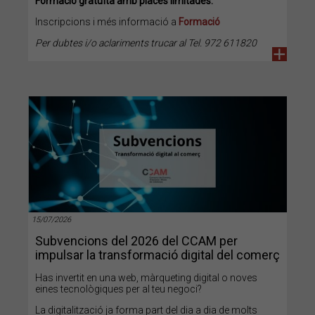
Formació gratuïta amb places limitades.
Inscripcions i més informació a
Formació
Per dubtes i/o aclariments trucar al Tel. 972 611820
+
15/07/2026
Subvencions del 2026 del CCAM per
impulsar la transformació digital del comerç
Has invertit en una web, màrqueting digital o noves
eines tecnològiques per al teu negoci?
La digitalització ja forma part del dia a dia de molts