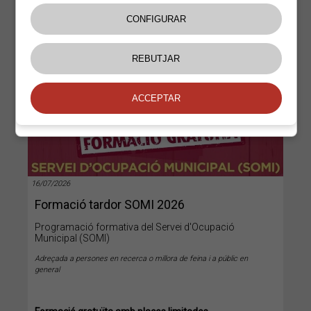
+
16/07/2026
Formació tardor SOMI 2026
Programació formativa del Servei d'Ocupació
Municipal (SOMI)
Adreçada a persones en recerca o millora de feina i a públic en
general