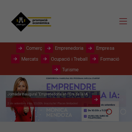
Comerç
Emprenedoria
Empresa
Mercats
Ocupació i Treball
Formació
Turisme
Jornada Inaugural 'Emprenedoria en l'Era de la IA'
2 de setembre a les 10.00h
Inscriu'te! Places limitades!