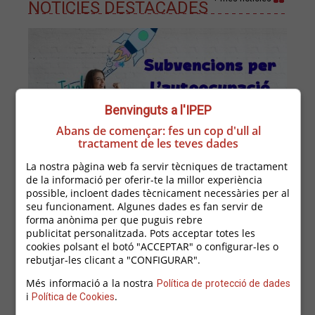
NOTICIES DESTACADES
Benvinguts a l'IPEP
Abans de començar: fes un cop d'ull al
tractament de les teves dades
28/07/2026
La nostra pàgina web fa servir tècniques de tractament
Subvenció per afavorir l'autoocupació jove
de la informació per oferir-te la millor experiència
en el marc del Programa FSE+
possible, incloent dades tècnicament necessàries per al
seu funcionament. Algunes dades es fan servir de
Subvenció adreçada a persones joves d'entre 18 i 29
forma anònima per que puguis rebre
anys, que inicien una activitat econòmica o
publicitat personalitzada. Pots acceptar totes les
professional com a persones treballadores
autònomes, amb l’objectiu que els permeti mantenir el
cookies polsant el botó "ACCEPTAR" o configurar-les o
seu projecte d’emprenedoria a llarg termini.
rebutjar-les clicant a "CONFIGURAR".
Més informació a la nostra
Política de protecció de dades
i
.
Política de Cookies