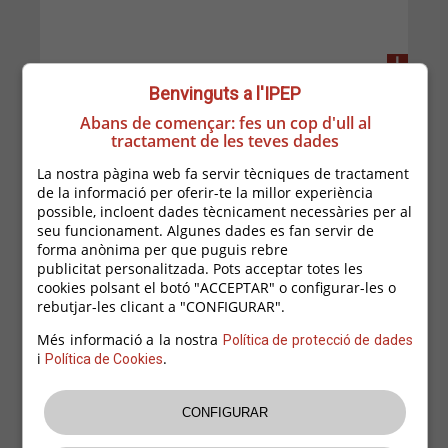
+
Benvinguts a l'IPEP
Abans de començar: fes un cop d'ull al
tractament de les teves dades
La nostra pàgina web fa servir tècniques de tractament
de la informació per oferir-te la millor experiència
possible, incloent dades tècnicament necessàries per al
seu funcionament. Algunes dades es fan servir de
forma anònima per que puguis rebre
publicitat personalitzada. Pots acceptar totes les
cookies polsant el botó "ACCEPTAR" o configurar-les o
18/07/2018
rebutjar-les clicant a "CONFIGURAR".
Palafrugell aposta per la bicicleta.
Més informació a la nostra
Política de protecció de dades
i
.
Una de les prioritats és la construcció d’una via verda
Política de Cookies
que uneixi Palafrugell amb Calella i Llafranc
En la línia de promoure l’ús de la bicicleta com a mitjà
de transport habitual, l’Ajuntament de Palafrugell es
planteja la millora de les condicions de mobilitat en