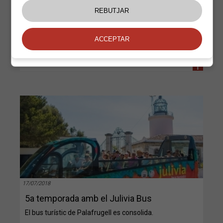
bicicleta al seu nucli urbà, augmentant la seguretat
viària dels desplaçaments en bicicleta i fomentant
una mobilitat més sostenible.
+
17/07/2018
5a temporada amb el Julivia Bus
El bus turístic de Palafrugell es consolida.