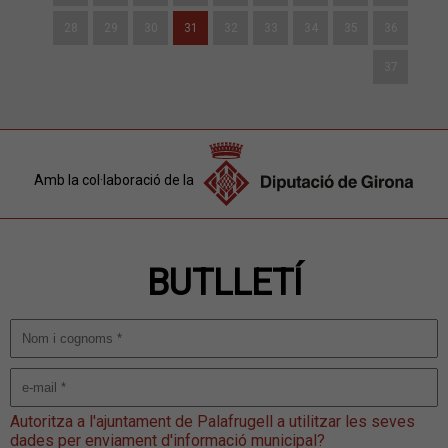
28
29
30
31
32
33
34
35
36
37
Amb la col·laboració de la
BUTLLETÍ
Autoritza a l'ajuntament de Palafrugell a utilitzar les seves
dades per enviament d'informació municipal?