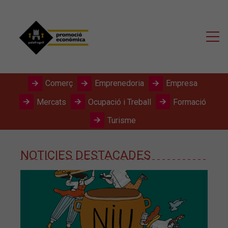
Comerç
Emprenedoria
Empresa
Mercats
Ocupació i Treball
Formació
Turisme
NOTICIES DESTACADES