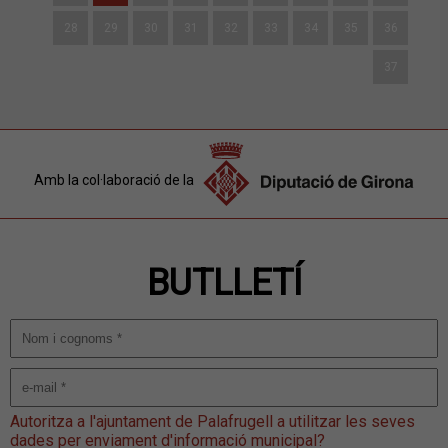
28
29
30
31
32
33
34
35
36
37
Amb la col·laboració de la
BUTLLETÍ
Autoritza a l'ajuntament de Palafrugell a utilitzar les seves
dades per enviament d'informació municipal?