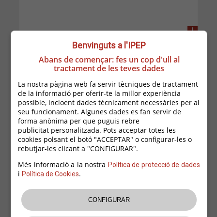
+
Benvinguts a l'IPEP
Abans de començar: fes un cop d'ull al
tractament de les teves dades
La nostra pàgina web fa servir tècniques de tractament
de la informació per oferir-te la millor experiència
possible, incloent dades tècnicament necessàries per al
seu funcionament. Algunes dades es fan servir de
forma anònima per que puguis rebre
publicitat personalitzada. Pots acceptar totes les
cookies polsant el botó "ACCEPTAR" o configurar-les o
30/10/2020
rebutjar-les clicant a "CONFIGURAR".
Recomanacions per gestionar l'impacte de
Més informació a la nostra
Política de protecció de dades
la COVID-19 des de la perspectiva de
i
.
Política de Cookies
gènere
Consell de Relacions Laborals