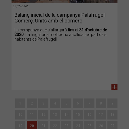
21/09/2020
Balanç inicial de la campanya Palafrugell
Comerç. Units amb el comerç
La campanya que s’allargarà
fins al 31 d’octubre de
2020
, ha tingut una molt bona acollida per part dels
habitants de Palafrugell.
+
1
2
3
4
5
6
7
8
9
10
11
12
13
14
15
16
17
18
19
20
21
22
23
24
25
26
27