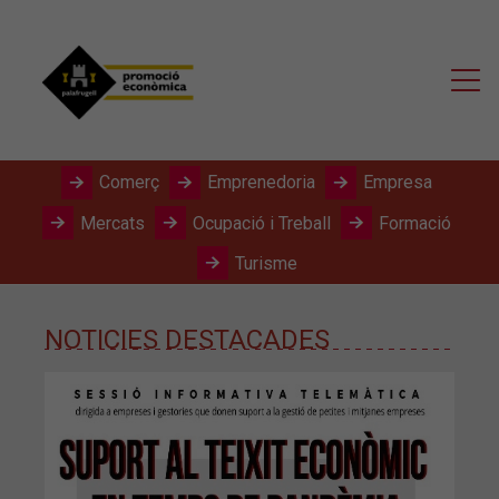
Comerç
Emprenedoria
Empresa
Mercats
Ocupació i Treball
Formació
Turisme
NOTICIES DESTACADES