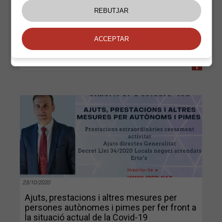
+
23/10/2020
Ajuts, prestacions i altres mesures per
persones autònomes i pimes per fer front a
la situació actual de la Covid-19