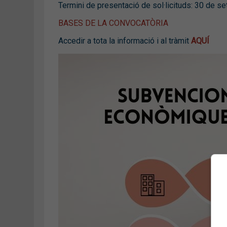
Termini de presentació de sol·licituds: 30 de 
BASES DE LA CONVOCATÒRIA
Accedir a tota la informació i al tràmit
AQUÍ