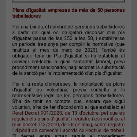
Plans d’igualtat: empreses de més de 50 persones
treballadores
Per una banda, el nombre de persones treballadores
a partir del qual és obligatori disposar d’un pla
d’igualtat passa de les 250 a les 50, i establint-se
un període tres anys per complir la normativa (que
finalitza el mes de març de 2023). També és
obligatori tenir un Pla d’igualtat si ho estableix el
conveni col•lectiu o quan l’autoritat laboral, previ
procediment sancionador, hagi acordat la substitució
de la sanció per la implementació d'un pla d'igualtat.
Per a la resta d'empreses, la implantació de plans
d'igualtat és voluntària, prèvia consulta a la
representació legal de les persones treballadores.
S’ha de tenir en compte que, encara que sigui
voluntari, s’ha de fer d’acord amb el que estableix el
Reial Decret 901/2020, de 13 d’octubre, pel que es
regulen els plans d’igualtat i registre i es modifica el
reial decret 713/2010, de 28 de maig, sobre registre
i dipòsit de convenis i acords col•lectius de treball
.
El decret, entre altres, regula el procediment