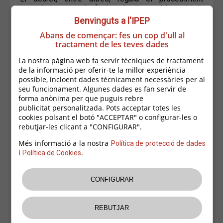
negociador, posa èmfasi en la diagnosi i estableix
mesures de seguiment i avaluació.
Benvinguts a l'IPEP
Abans de començar: fes un cop d'ull al
RECURSOS PER ELABORAR PLANS D’IGUALTAT
tractament de les teves dades
Eina de diagnosi -
Accedir
La nostra pàgina web fa servir tècniques de tractament
Eina de disseny, seguiment i avaluació del Pla -
de la informació per oferir-te la millor experiència
Accedir
possible, incloent dades tècnicament necessàries per al
seu funcionament. Algunes dades es fan servir de
Per a més informació sobre les obligacions de les
forma anònima per que puguis rebre
empreses en matèria d’igualtat podeu consultar la
publicitat personalitzada. Pots acceptar totes les
Guia d’obligacions en matèria d’igualtat elaborada
cookies polsant el botó "ACCEPTAR" o configurar-les o
per PIMEC.
rebutjar-les clicant a "CONFIGURAR".
També, pots consultar i descarregar els següents
Més informació a la nostra
Política de protecció de dades
documents elaborats per l’Ajuntament de Palafrugell
i
.
Política de Cookies
per aprofundir sobre la importància de la igualtat
entre homes i dones:
Llenguatge igualitari a l'empresa.
- Accedir
Evitar l'assetjament a la feina
- Accedir
+ informació