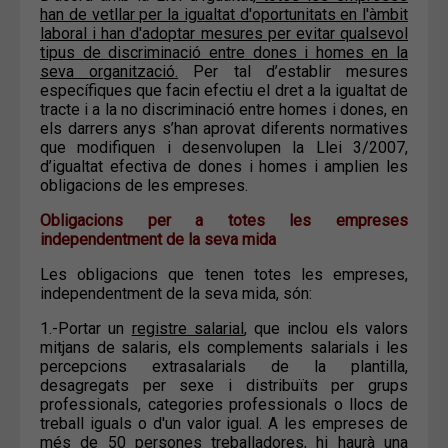
han de vetllar per la igualtat d'oportunitats en l'àmbit
laboral i han d'adoptar mesures per evitar qualsevol
tipus de discriminació entre dones i homes en la
seva organització.
Per tal d’establir mesures
específiques que facin efectiu el dret a la igualtat de
tracte i a la no discriminació entre homes i dones, en
els darrers anys s’han aprovat diferents normatives
que modifiquen i desenvolupen la Llei 3/2007,
d’igualtat efectiva de dones i homes i amplien les
obligacions de les empreses.
Obligacions per a totes les empreses
independentment de la seva mida
Les obligacions que tenen totes les empreses,
independentment de la seva mida, són:
1.-Portar un
registre salarial
, que inclou els valors
mitjans de salaris, els complements salarials i les
percepcions extrasalarials de la plantilla,
desagregats per sexe i distribuïts per grups
professionals, categories professionals o llocs de
treball iguals o d'un valor igual. A les empreses de
més de 50 persones treballadores, hi haurà una