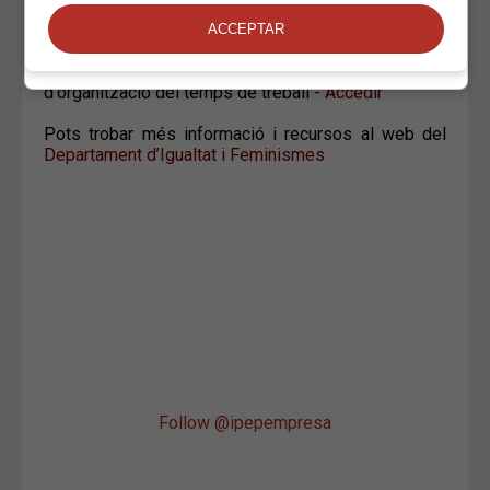
Normativa
- Accedir
Metodologia per a implantar noves formes
d'organització del temps de treball
- Accedir
Pots trobar més informació i recursos al web del
Departament d’Igualtat i Feminismes
Follow @ipepempresa