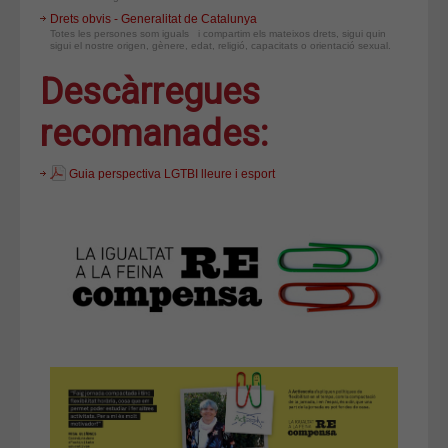
Drets obvis - Generalitat de Catalunya
Totes les persones som iguals i compartim els mateixos drets, sigui quin
sigui el nostre origen, gènere, edat, religió, capacitats o orientació sexual.
Descàrregues
recomanades:
Guia perspectiva LGTBI lleure i esport