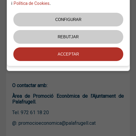
tal de fer la sol·licitud de participació i ser una de les
i
.
Política de Cookies
empreses reconegudes
Estem en contacte per informar-vos de la vostra
candidatura i de la realització de la jornada de
reconeixement.
Per a més informació, podeu consultar el següent
enllaç:
https://www.baixemporda.cat/ca/arees/promocio-
economica/empresa/empreses-socialment-responsables-del-baix-
emporda/
O contactar amb:
Àrea de Promoció Econòmica de l’Ajuntament de
Palafrugell.
Tel. 972 61 18 20
@:
promocioeconomica@palafrugell.cat