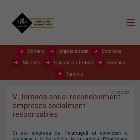
Comerç
Emprenedoria
Empresa
Mercats
Ocupació i Treball
Formació
Turisme
04/09/2025
V Jornada anual reconeixement
empreses socialment
responsables
Si ets empresa de Palafrugell et convidem a
participar a la 5a edició de la jornada d’Empreses