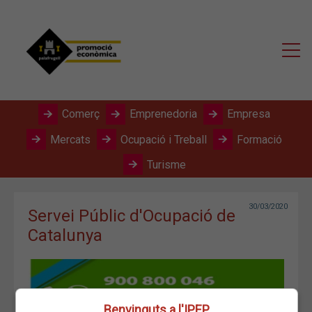
Comerç
Emprenedoria
Empresa
Mercats
Ocupació i Treball
Formació
Turisme
30/03/2020
Servei Públic d'Ocupació de
Catalunya
Benvinguts a l'IPEP