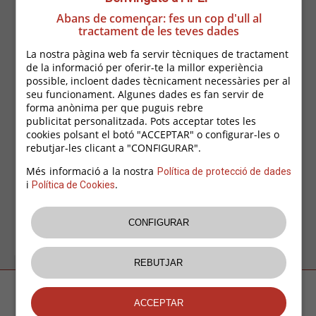
Abans de començar: fes un cop d'ull al
tractament de les teves dades
La nostra pàgina web fa servir tècniques de tractament
de la informació per oferir-te la millor experiència
possible, incloent dades tècnicament necessàries per al
seu funcionament. Algunes dades es fan servir de
Inscripció com a demandant d'ocupació.
forma anònima per que puguis rebre
Accediu al web del Departament de la Generalitat.
publicitat personalitzada. Pots acceptar totes les
AQUÍ
cookies polsant el botó "ACCEPTAR" o configurar-les o
rebutjar-les clicant a "CONFIGURAR".
Més informació a la nostra
Política de protecció de dades
i
.
Política de Cookies
TORNAR A NOTICIES
Amb la col·laboració de la