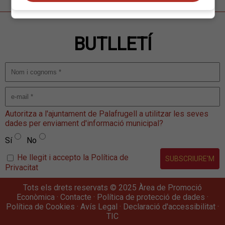
BUTLLETÍ
Autoritza a l'ajuntament de Palafrugell a utilitzar les seves
dades per enviament d'informació municipal?
Sí
No
He llegit i accepto la Política de
Privacitat
Tots els drets reservats © 2025 Àrea de Promoció
Econòmica ·
Contacte
·
Política de protecció de dades
·
Política de Cookies
·
Avís Legal
·
Declaració d'accessibilitat
·
TIC