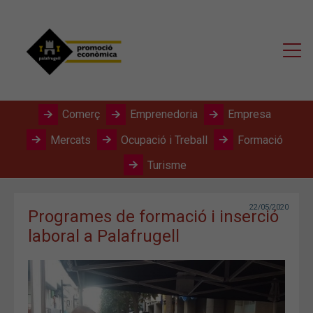
Comerç
Emprenedoria
Empresa
Mercats
Ocupació i Treball
Formació
Turisme
22/05/2020
Programes de formació i inserció
laboral a Palafrugell