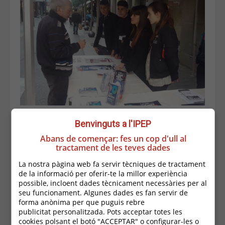
Benvinguts a l'IPEP
Atenció jove!
Abans de començar: fes un cop d'ull al
Tens entres 16 i 21 anys?
tractament de les teves dades
No tens el Graduat d'Educació Secundària
La nostra pàgina web fa servir tècniques de tractament
Obligatòria?
de la informació per oferir-te la millor experiència
Vols formar-te en una professió?
possible, incloent dades tècnicament necessàries per al
Aquí tens informació dels programes de formació i
seu funcionament. Algunes dades es fan servir de
inserció de Palafrugell. El seu objectiu és permetre
forma anònima per que puguis rebre
a l’alumnat el desenvolupament personal i
publicitat personalitzada. Pots acceptar totes les
l’adquisició de competències que li facilitin tant la
cookies polsant el botó "ACCEPTAR" o configurar-les o