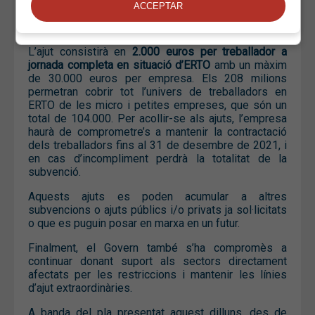
menys de 50 treballadors amb una facturació de fins
a 10 milions d’euros anuals que tinguin treballadors
en situació d’ERTO a data 31 de desembre de 2020.
L’ajut consistirà en
2.000 euros per treballador a
jornada completa en situació d’ERTO
amb un màxim
de 30.000 euros per empresa. Els 208 milions
permetran cobrir tot l’univers de treballadors en
ERTO de les micro i petites empreses, que són un
total de 104.000. Per acollir-se als ajuts, l’empresa
haurà de comprometre’s a mantenir la contractació
dels treballadors fins al 31 de desembre de 2021, i
en cas d’incompliment perdrà la totalitat de la
subvenció.
Aquests ajuts es poden acumular a altres
subvencions o ajuts públics i/o privats ja sol·licitats
o que es puguin posar en marxa en un futur.
Finalment, el Govern també s’ha compromès a
continuar donant suport als sectors directament
afectats per les restriccions i mantenir les línies
d’ajut extraordinàries.
A banda del pla presentat aquest dilluns, des de