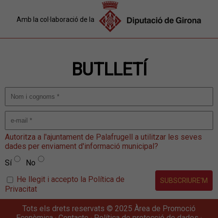
Amb la col·laboració de la
BUTLLETÍ
Autoritza a l'ajuntament de Palafrugell a utilitzar les seves
dades per enviament d'informació municipal?
Sí
No
He llegit i accepto la Política de
Privacitat
Tots els drets reservats © 2025 Àrea de Promoció
Econòmica ·
Contacte
·
Política de protecció de dades
·