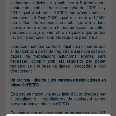
autònomes individuals o amb fins a 5 treballadors
contractats, amb una base imposable de l’IRPF l’any
2019 igual o inferior a 35.000 euros/any, i amb un
rendiment net l’any 2020 igual o inferior a 17.500
euros. Són els mateixos requisits que a les dues
convocatòries anteriors i hi podran accedir aquelles
persones que ja el van rebre i aquelles que potser
llavors no complien amb els requisits però ara sí.
El procediment per sol·licitar l’ajut serà el mateix que
al desembre: a partir del registre a una nova base de
dades de treballadors autònoms. Només serà
necessari complir amb els requisits per poder
registrar-se a la base de dades i s’accedirà a l’ajut
directament.
Un ajut nou i directe a les persones treballadores en
situació d’ERTO.
Es posa en marxa una nova línia d’ajuts directes per
a treballadors i treballadores de qualsevol sector
que es trobin en situació d’ERTO.
En aquest cas es destinarà un pressupost de 105