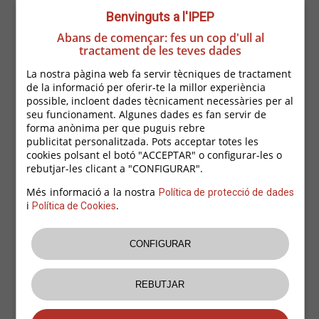
milions d’euros, amb la previsió d’arribar a
Benvinguts a l'IPEP
aproximadament 175.000 persones. L’import per
beneficiari serà d’un
mínim de 600 euros
però
Abans de començar: fes un cop d'ull al
aquesta qüestió s’acabarà de concretar amb els
tractament de les teves dades
agents socials.
La nostra pàgina web fa servir tècniques de tractament
Un ajut nou per a la formació de persones
de la informació per oferir-te la millor experiència
treballadores també en situació d’ERTO.
possible, incloent dades tècnicament necessàries per al
seu funcionament. Algunes dades es fan servir de
Aquest ajut a la formació està dirigit a persones
forma anònima per que puguis rebre
treballadores que es troben en situació d’ERTO, tot
publicitat personalitzada. Pots acceptar totes les
prioritzant els sectors més afectats. L’objectiu és
cookies polsant el botó "ACCEPTAR" o configurar-les o
reconèixer l’experiència laboral d’aquesta
rebutjar-les clicant a "CONFIGURAR".
treballadors i ajudar en la seva possible
reorientació i requalificació.
Més informació a la nostra
Política de protecció de dades
i
.
Política de Cookies
Es destinarà als
ajuts a la formació
25 milions
d’euros i es preveu beneficiar uns 10.000
treballadors i treballadores en situació d’ERTO.
Ajuts per a petites i micro empreses en ERTO
dirigides a mantenir els llocs de treball
En concret, s’hi podran acollir les empreses de