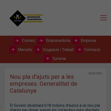
Comerç
Emprenedoria
Empresa
Mercats
Ocupació i Treball
Formació
Turisme
26/01/2021
Nou pla d'ajuts per a les
empreses. Generalitat de
Catalunya
El Govern destinarà 618 milions d'euros a un nou pla
d'ajuts per donar suport als col·lectius més afectats