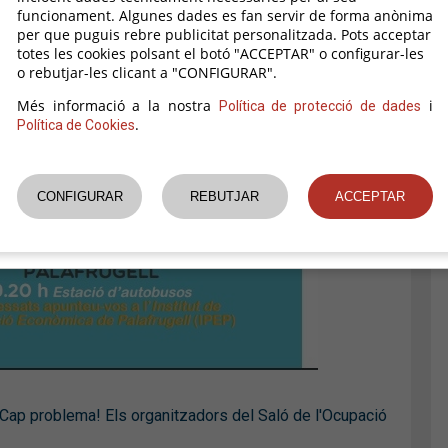
funcionament. Algunes dades es fan servir de forma anònima
per que puguis rebre publicitat personalitzada. Pots acceptar
totes les cookies polsant el botó "ACCEPTAR" o configurar-les
o rebutjar-les clicant a "CONFIGURAR".
Més informació a la nostra
i
Política de protecció de dades
.
Política de Cookies
? Cap problema! Els organitzadors del Saló de l'Ocupació