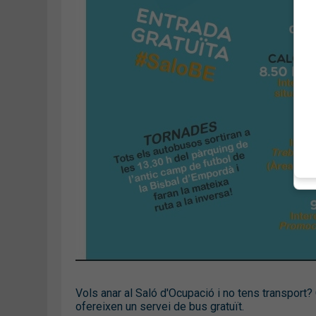
Vols anar al Saló d'Ocupació i no tens transport
ofereixen un servei de bus gratuït.