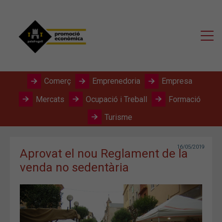
Comerç
Emprenedoria
Empresa
Mercats
Ocupació i Treball
Formació
Turisme
16/05/2019
Aprovat el nou Reglament de la
venda no sedentària