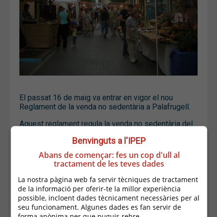
El passat 16 de maig va entrar en vigor el nou
Reglament de la venda no sedentària a Palafrugell.
Aquest reglament regula la venda no sedentària del
mercat de marxants (diumenge), la venda periòdica
Benvinguts a l'IPEP
que es realitza diàriament durant l’estiu a les
platges i altres formes de venda no sedentària i
Abans de començar: fes un cop d'ull al
prestació de serveis que es realitzen en el nostre
tractament de les teves dades
municipi.
La nostra pàgina web fa servir tècniques de tractament
Aquest reglament modifica l’aprovat l’any 2004, on
de la informació per oferir-te la millor experiència
es regula també el Mercat municipal diari. Les noves
possible, incloent dades tècnicament necessàries per al
normatives d’aplicació i les diferències en la forma
seu funcionament. Algunes dades es fan servir de
de gestió entre la venda no sedentària i el mercat
forma anònima per que puguis rebre