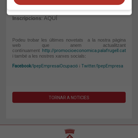
AQUÍ
Inscripcions
:
Podeu trobar les últimes novetats a la nostra pàgina
web que anem actualitzant
contínuament
http://promocioeconomica.palafrugell.cat
i també a les nostres xarxes socials:
Facebook
/IpepEmpresaiOcupació
i
Twitter/IpepEmpresa
TORNAR A NOTICIES