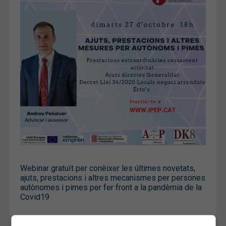
Webinar gratuït per conèixer les últimes novetats,
ajuts, prestacions i altres mecanismes per persones
autònomes i pimes per fer front a la pandèmia de la
Covid19
Des de l'IPEP, volem mostrar el nostre suport a les