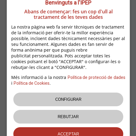
Benvinguts a l'IPEP
empreses i a les persones treballadores per les
Abans de començar: fes un cop d'ull al
possibles afectacions de la pandèmia de la COVID-
tractament de les teves dades
19, i en tot moment us anem informant sobre
La nostra pàgina web fa servir tècniques de tractament
de la informació per oferir-te la millor experiència
normatives, ajudes i subvencions i tota aquella
possible, incloent dades tècnicament necessàries per al
seu funcionament. Algunes dades es fan servir de
informació que pugui ser del vostre interès.
forma anònima per que puguis rebre
publicitat personalitzada. Pots acceptar totes les
Hem programat una
sessió informativa Online pel
cookies polsant el botó "ACCEPTAR" o configurar-les o
proper
dimarts 27 d'octubre de 18.00 a 19.00h
a
rebutjar-les clicant a "CONFIGURAR".
través de la plataforma ZOOM, a càrrec d'Andreu
Més informació a la nostra
Política de protecció de dades
i
.
Política de Cookies
Peñalver, advocat i assessor, sota el títol:
"Ajuts, prestacions extraordinàries i altres
mecanismes a disposició de les persones
autònomes i pimes per fer front a la situació
actual de la Covid-19”