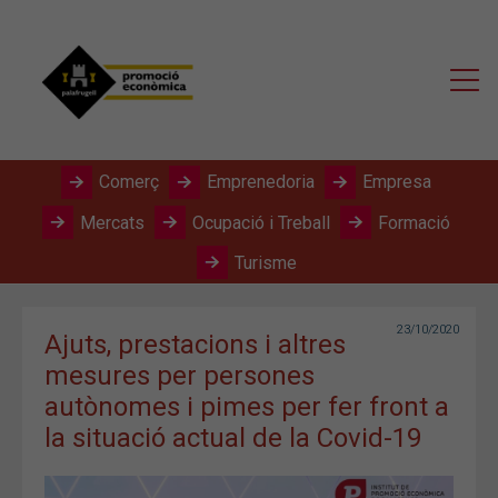
Comerç
Emprenedoria
Empresa
Mercats
Ocupació i Treball
Formació
Turisme
23/10/2020
Ajuts, prestacions i altres
mesures per persones
autònomes i pimes per fer front a
la situació actual de la Covid-19