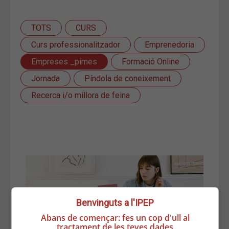
TOTS
CURS
Curs professionalitzador
Emprenedoria
Empreses _pimes
Formació Online
Jornada
Píndola de coneixement
Recerca i/o millora de feina
Benvinguts a l'IPEP
Abans de començar: fes un cop d'ull al
tractament de les teves dades