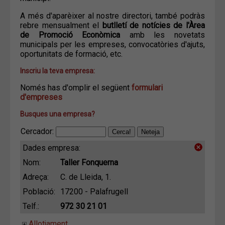
A més d'aparèixer al nostre directori, també podràs
rebre mensualment el
butlletí de notícies de l'Àrea
de Promoció Econòmica
amb les novetats
municipals per les empreses, convocatòries d'ajuts,
oportunitats de formació, etc.
Inscriu la teva empresa:
Només has d'omplir el següent
formulari
d'empreses
Busques una empresa?
Cercador:
Dades empresa:
Nom:
Taller Fonquerna
Adreça:
C. de Lleida, 1.
Població:
17200 - Palafrugell
Telf.:
972 30 21 01
Allotjament