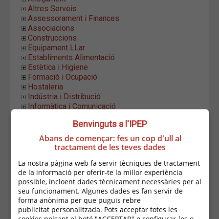
Altres Serveis
Assessorament i Finances
Associacions
Construccions
Equipament LLar
Establiments Alimentació
Estètica i Higiene
Formació i Ocupació
Hostaleria
Indústria i Distribució
Informàtica i Comunicació
Instal.lacions i Manteniment
Benvinguts a l'IPEP
Moda i Complements
Oci
Abans de començar: fes un cop d'ull al
Salut
tractament de les teves dades
Transport
La nostra pàgina web fa servir tècniques de tractament
Aparcaments
de la informació per oferir-te la millor experiència
Automoció
possible, incloent dades tècnicament necessàries per al
Arespa Autos
seu funcionament. Algunes dades es fan servir de
Auto Taller Esteve Boix
forma anònima per que puguis rebre
Auto-Boats
publicitat personalitzada. Pots acceptar totes les
Auto-Taller Bruguerol
cookies polsant el botó "ACCEPTAR" o configurar-les o