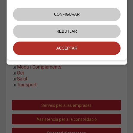
Electricitat
Fusta
Informàtica i Telecomunicacions
Jardineria
Lampisteries
Manteniment Integral
Maquinària
Paviments
Pintura
Piscines
Serveis Neteja
Moda i Complements
Oci
Salut
Transport
Serveis per a les empreses
Assistència per a la consolidació