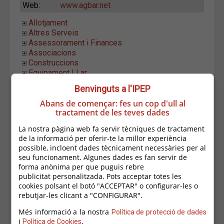
Web:
www.agbar.net
Allotjament
Altres Serveis
Assessorament i Finances
Associacions
Construccions
Equipament LLar
Establiments Alimentació
Benvinguts a l'IPEP
Estètica i Higiene
Formació i Ocupació
Abans de començar: fes un cop d'ull al
tractament de les teves dades
Hostaleria
Indústria i Distribució
La nostra pàgina web fa servir tècniques de tractament
Informàtica i Comunicació
de la informació per oferir-te la millor experiència
Instal.lacions i Manteniment
possible, incloent dades tècnicament necessàries per al
Aigua
seu funcionament. Algunes dades es fan servir de
Roig Tractaments d'Aigua
forma anònima per que puguis rebre
Sorea
publicitat personalitzada. Pots acceptar totes les
Aïllaments
cookies polsant el botó "ACCEPTAR" o configurar-les o
rebutjar-les clicant a "CONFIGURAR".
Construcció
Domòtica i Electrònica
Més informació a la nostra
Política de protecció de dades
Edificacions i Obres
i
.
Política de Cookies