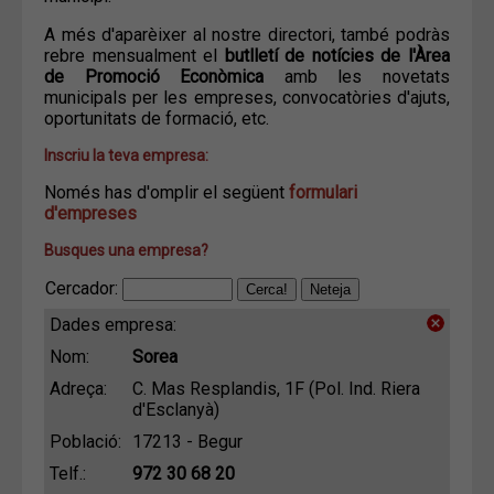
A més d'aparèixer al nostre directori, també podràs
rebre mensualment el
butlletí de notícies de l'Àrea
de Promoció Econòmica
amb les novetats
municipals per les empreses, convocatòries d'ajuts,
oportunitats de formació, etc.
Inscriu la teva empresa:
Només has d'omplir el següent
formulari
d'empreses
Busques una empresa?
Cercador:
Dades empresa:
Nom:
Sorea
Adreça:
C. Mas Resplandis, 1F (Pol. Ind. Riera
d'Esclanyà)
Població:
17213 - Begur
Telf.:
972 30 68 20