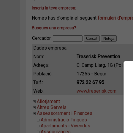
Inscriu la teva empresa:
Només has d'omplir el següent
formulari d'emp
Busques una empresa?
Cercador:
Dades empresa:
Nom:
Treserisk Prevention
Adreça:
C. Camp Llarg, 1G (Pol. Ind.
Població:
17255 - Begur
Telf.:
972 22 67 95
Web:
www.treserisk.com
Allotjament
Altres Serveis
Assessorament i Finances
Administració Finques
Apartaments i Vivendes
Assegurances