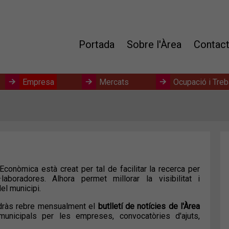
Portada
Sobre l'Àrea
Contac
Empresa
Mercats
Ocupació i Treb
conòmica està creat per tal de facilitar la recerca per
boradores. Alhora permet millorar la visibilitat i
el municipi.
odràs rebre mensualment el
butlletí de notícies de l'Àrea
nicipals per les empreses, convocatòries d'ajuts,