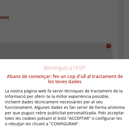
reses
 Riera d'Esclanyà)
Benvinguts a l'IPEP
Abans de començar: fes un cop d'ull al tractament de
les teves dades
La nostra pàgina web fa servir tècniques de tractament de la
informació per oferir-te la millor experiència possible,
incloent dades tècnicament necessàries per al seu
funcionament. Algunes dades es fan servir de forma anònima
per que puguis rebre publicitat personalitzada. Pots acceptar
totes les cookies polsant el botó "ACCEPTAR" o configurar-les
o rebutjar-les clicant a "CONFIGURAR".