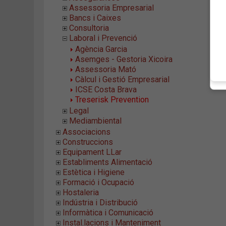
Assessoria Empresarial
Bancs i Caixes
Consultoria
Laboral i Prevenció
Agència Garcia
Asemges - Gestoria Xicoira
Assessoria Mató
Càlcul i Gestió Empresarial
ICSE Costa Brava
Treserisk Prevention
Legal
Mediambiental
Associacions
Construccions
Equipament LLar
Establiments Alimentació
Estètica i Higiene
Formació i Ocupació
Hostaleria
Indústria i Distribució
Informàtica i Comunicació
Instal.lacions i Manteniment