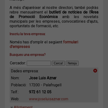
A més d'aparèixer al nostre directori, també podràs
rebre mensualment el
butlletí de notícies de l'Àrea
de Promoció Econòmica
amb les novetats
municipals per les empreses, convocatòries d'ajuts,
oportunitats de formació, etc.
Inscriu la teva empresa:
Només has d'omplir el següent
formulari
d'empreses
Busques una empresa?
Cercador:
Dades empresa:
Nom:
Jose Luis Aznar
Població:
17200 - Palafrugell
Telf.:
972 61 12 05
Web:
www.joseluisaznar.com
Allotjament