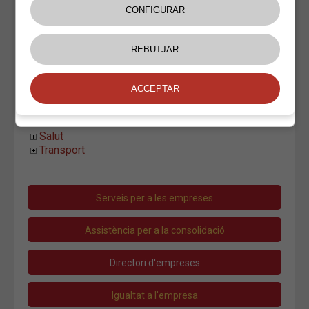
Impremta Sala
Jose Luis Aznar
Josep Maria Farrarons-Turró
Palé Paper
Rètols Brugué
Sergi Arbonés
Instal.lacions i Manteniment
Moda i Complements
Oci
Salut
Transport
Serveis per a les empreses
Assistència per a la consolidació
Directori d'empreses
Igualtat a l'empresa