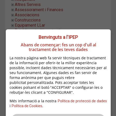
Altres Serveis
Assessorament i Finances
Associacions
Construccions
Equipament LLar
Establiments Alimentació
Estètica i Higiene
Benvinguts a l'IPEP
Formació i Ocupació
Abans de començar: fes un cop d'ull al
Hostaleria
tractament de les teves dades
Indústria i Distribució
Informàtica i Comunicació
La nostra pàgina web fa servir tècniques de tractament
Fotografia i Audiovisuals
de la informació per oferir-te la millor experiència
Informàtica i Telecomunicacions
possible, incloent dades tècnicament necessàries per al
Locutoris
seu funcionament. Algunes dades es fan servir de
Serveis Gràfics
forma anònima per que puguis rebre
publicitat personalitzada. Pots acceptar totes les
Costa Brava Comunicació i Desenvolupament
cookies polsant el botó "ACCEPTAR" o configurar-les o
D+Font Comunicació Creativa
rebutjar-les clicant a "CONFIGURAR".
Fèlix Soler Llimona
Full Time Disseny Gràfic
Més informació a la nostra
Política de protecció de dades
GM Cloud Design
i
.
Política de Cookies
GraficArtStudio
Impremta Palafrugell