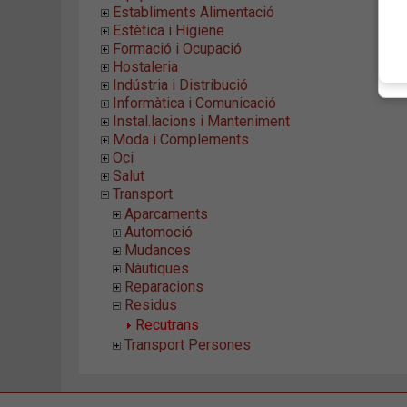
Establiments Alimentació
Estètica i Higiene
Formació i Ocupació
Hostaleria
Indústria i Distribució
Informàtica i Comunicació
Instal.lacions i Manteniment
Moda i Complements
Oci
Salut
Transport
Aparcaments
Automoció
Mudances
Nàutiques
Reparacions
Residus
Recutrans
Transport Persones