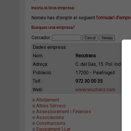
Inscriu la teva empresa:
Només has d'omplir el següent
formulari d'emp
Busques una empresa?
Cercador:
Dades empresa:
Nom:
Recutrans
Adreça:
C. del Gas, 15. Pol. Ind. L
Població:
17200 - Palafrugell
Telf.:
972 30 00 35
Web:
www.recutrans.com
Allotjament
Altres Serveis
Assessorament i Finances
Associacions
Construccions
Equipament LLar