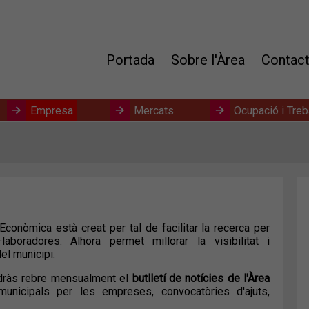
Portada
Sobre l'Àrea
Contac
Empresa
Mercats
Ocupació i Treb
conòmica està creat per tal de facilitar la recerca per
boradores. Alhora permet millorar la visibilitat i
el municipi.
odràs rebre mensualment el
butlletí de notícies de l'Àrea
nicipals per les empreses, convocatòries d'ajuts,