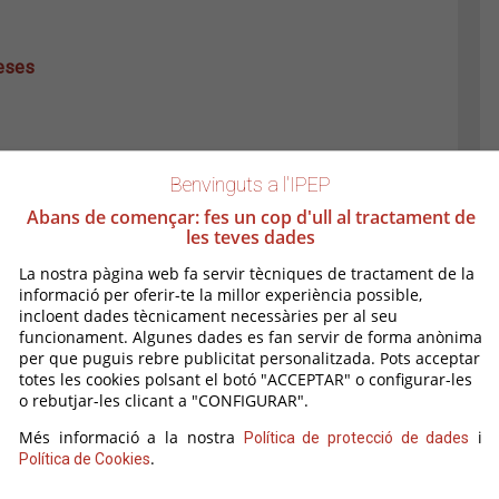
reses
Benvinguts a l'IPEP
Abans de començar: fes un cop d'ull al tractament de
les teves dades
es Brugueres
La nostra pàgina web fa servir tècniques de tractament de la
informació per oferir-te la millor experiència possible,
incloent dades tècnicament necessàries per al seu
funcionament. Algunes dades es fan servir de forma anònima
per que puguis rebre publicitat personalitzada. Pots acceptar
totes les cookies polsant el botó "ACCEPTAR" o configurar-les
o rebutjar-les clicant a "CONFIGURAR".
Més informació a la nostra
i
Política de protecció de dades
.
Política de Cookies