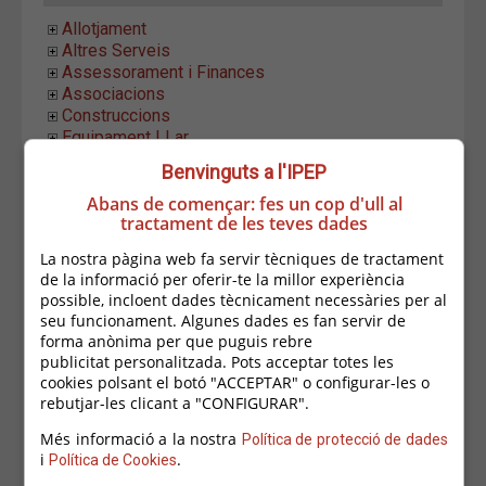
Allotjament
Altres Serveis
Assessorament i Finances
Associacions
Construccions
Equipament LLar
Establiments Alimentació
Benvinguts a l'IPEP
Estètica i Higiene
Abans de començar: fes un cop d'ull al
Formació i Ocupació
tractament de les teves dades
Hostaleria
Indústria i Distribució
La nostra pàgina web fa servir tècniques de tractament
Informàtica i Comunicació
de la informació per oferir-te la millor experiència
Fotografia i Audiovisuals
possible, incloent dades tècnicament necessàries per al
Informàtica i Telecomunicacions
seu funcionament. Algunes dades es fan servir de
Locutoris
forma anònima per que puguis rebre
Serveis Gràfics
publicitat personalitzada. Pots acceptar totes les
Costa Brava Comunicació i Desenvolupament
cookies polsant el botó "ACCEPTAR" o configurar-les o
D+Font Comunicació Creativa
rebutjar-les clicant a "CONFIGURAR".
Fèlix Soler Llimona
Més informació a la nostra
Política de protecció de dades
Full Time Disseny Gràfic
i
.
Política de Cookies
GM Cloud Design