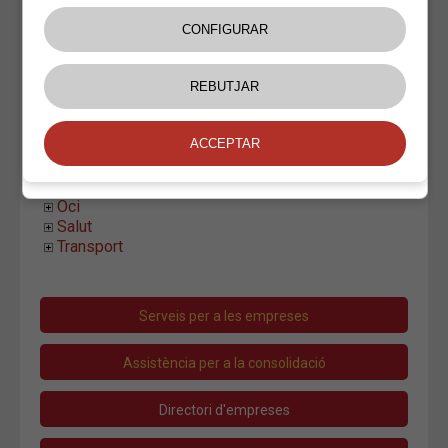
GraficArtStudio
Impremta Palafrugell
Impremta Sala
Jose Luis Aznar
Josep Maria Farrarons-Turró
Palé Paper
Rètols Brugué
Sergi Arbonés
Instal.lacions i Manteniment
Moda i Complements
Oci
Salut
Transport
Serveis per a les empreses
Assistència per a la consolidació
Directori d'empreses