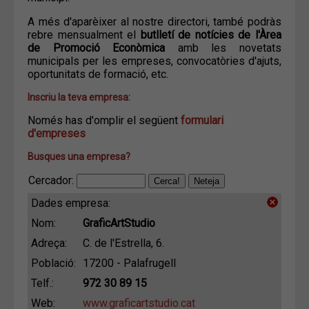
A més d'aparèixer al nostre directori, també podràs
rebre mensualment el
butlletí de notícies de l'Àrea
de Promoció Econòmica
amb les novetats
municipals per les empreses, convocatòries d'ajuts,
oportunitats de formació, etc.
Inscriu la teva empresa:
Només has d'omplir el següent
formulari
d'empreses
Busques una empresa?
Cercador:
Dades empresa:
Nom:
GraficArtStudio
Adreça:
C. de l'Estrella, 6.
Població:
17200 - Palafrugell
Telf.:
972 30 89 15
Web:
www.graficartstudio.cat