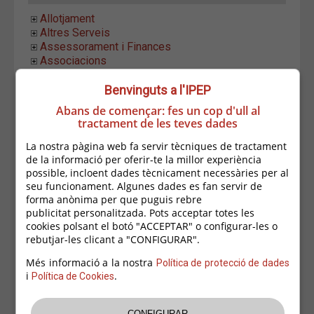
Allotjament
Altres Serveis
Assessorament i Finances
Associacions
Construccions
Equipament LLar
Benvinguts a l'IPEP
Establiments Alimentació
Abans de començar: fes un cop d'ull al
Estètica i Higiene
tractament de les teves dades
Formació i Ocupació
Hostaleria
La nostra pàgina web fa servir tècniques de tractament
Indústria i Distribució
de la informació per oferir-te la millor experiència
possible, incloent dades tècnicament necessàries per al
Informàtica i Comunicació
seu funcionament. Algunes dades es fan servir de
Instal.lacions i Manteniment
forma anònima per que puguis rebre
Moda i Complements
publicitat personalitzada. Pots acceptar totes les
Oci
cookies polsant el botó "ACCEPTAR" o configurar-les o
Activitats Educatives
rebutjar-les clicant a "CONFIGURAR".
Altres Activitats
Bugan tradició japonesa
Més informació a la nostra
Política de protecció de dades
Giroguies
i
.
Política de Cookies
Sandra Bisbe
Sanseart