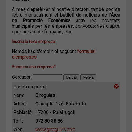
A més d'aparèixer al nostre directori, també podràs
rebre mensualment el
butlletí de notícies de l'Àrea
de Promoció Econòmica
amb les novetats
municipals per les empreses, convocatòries d'ajuts,
oportunitats de formació, etc.
Inscriu la teva empresa:
Només has d'omplir el següent
formulari
d'empreses
Busques una empresa?
Cercador:
Dades empresa:
Nom:
Giroguies
Adreça:
C. Ample, 126. Baixos 1a.
Població:
17200 - Palafrugell
Telf.:
972 30 38 86
Web:
www.giroguies.com