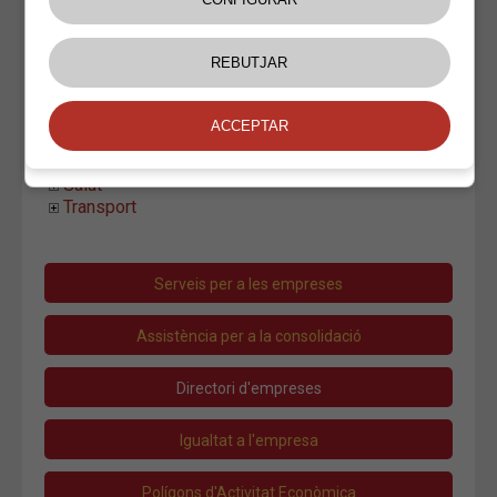
Animals
Articles Festa
Esports
Jocs i Joguines
Llibreries i Papereries
Organització d'esdeveniments
Tabac
Viatges
Salut
Transport
Serveis per a les empreses
Assistència per a la consolidació
Directori d'empreses
Igualtat a l'empresa
Polígons d'Activitat Econòmica