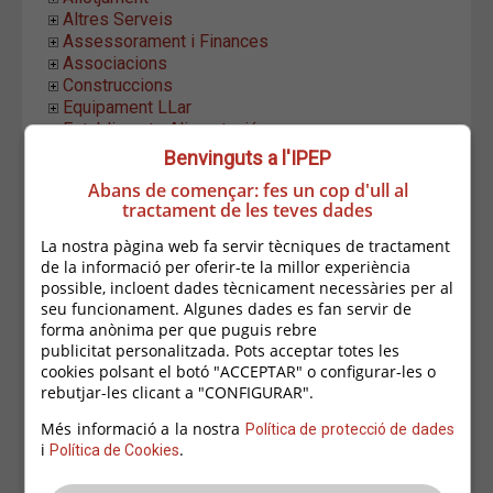
Altres Serveis
Assessorament i Finances
Associacions
Construccions
Equipament LLar
Establiments Alimentació
Estètica i Higiene
Benvinguts a l'IPEP
Formació i Ocupació
Abans de començar: fes un cop d'ull al
Hostaleria
tractament de les teves dades
Indústria i Distribució
Informàtica i Comunicació
La nostra pàgina web fa servir tècniques de tractament
Instal.lacions i Manteniment
de la informació per oferir-te la millor experiència
Aigua
possible, incloent dades tècnicament necessàries per al
Aïllaments
seu funcionament. Algunes dades es fan servir de
Construcció
forma anònima per que puguis rebre
publicitat personalitzada. Pots acceptar totes les
Domòtica i Electrònica
cookies polsant el botó "ACCEPTAR" o configurar-les o
Edificacions i Obres
rebutjar-les clicant a "CONFIGURAR".
Electricitat
Fusta
Més informació a la nostra
Política de protecció de dades
Informàtica i Telecomunicacions
i
.
Política de Cookies
Jardineria
Lampisteries