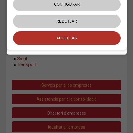
Manteniment Integral
Maquinària
Paviments
Pintura
Piscines
Piscines Igmann
Serveis Neteja
Moda i Complements
Oci
Salut
Transport
Serveis per a les empreses
Assistència per a la consolidació
Directori d'empreses
Igualtat a l'empresa