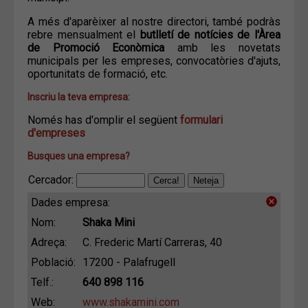
A més d'aparèixer al nostre directori, també podràs
rebre mensualment el
butlletí de notícies de l'Àrea
de Promoció Econòmica
amb les novetats
municipals per les empreses, convocatòries d'ajuts,
oportunitats de formació, etc.
Inscriu la teva empresa:
Només has d'omplir el següent
formulari
d'empreses
Busques una empresa?
Cercador:
Dades empresa:
Nom:
Shaka Mini
Adreça:
C. Frederic Martí Carreras, 40
Població:
17200 - Palafrugell
Telf.:
640 898 116
Web:
www.shakamini.com