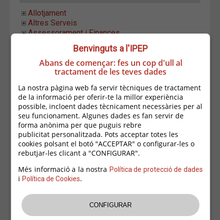
Allotjament
Altres Serveis
Assessorament i Finances
Associacions
Benvinguts a l'IPEP
Construccions
Abans de començar: fes un cop d'ull al
Equipament LLar
tractament de les teves dades
Establiments Alimentació
Estètica i Higiene
La nostra pàgina web fa servir tècniques de tractament
Formació i Ocupació
de la informació per oferir-te la millor experiència
Hostaleria
possible, incloent dades tècnicament necessàries per al
Indústria i Distribució
seu funcionament. Algunes dades es fan servir de
Informàtica i Comunicació
forma anònima per que puguis rebre
Instal.lacions i Manteniment
publicitat personalitzada. Pots acceptar totes les
Moda i Complements
cookies polsant el botó "ACCEPTAR" o configurar-les o
Altres Complements
rebutjar-les clicant a "CONFIGURAR".
Altres moda
Més informació a la nostra
Política de protecció de dades
Articles Bebès
i
.
Política de Cookies
Esports
Joieries
Merceries
Reparacions