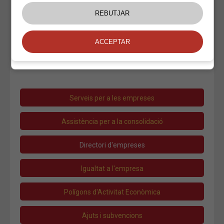
Roba
Roba Infantil
Shaka Mini
Sabateries
Oci
Salut
Transport
Serveis per a les empreses
Assistència per a la consolidació
Directori d'empreses
Igualtat a l'empresa
Polígons d'Activitat Econòmica
Ajuts i subvencions