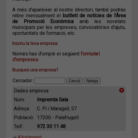
A més d'aparèixer al nostre directori, també podràs
rebre mensualment el
butlletí de notícies de l'Àrea
de Promoció Econòmica
amb les novetats
municipals per les empreses, convocatòries d'ajuts,
oportunitats de formació, etc.
Inscriu la teva empresa:
Només has d'omplir el següent
formulari
d'empreses
Busques una empresa?
Cercador:
Dades empresa:
Nom:
Impremta Sala
Adreça:
C. Pi i Maragall, 57
Població:
17200 - Palafrugell
Telf.:
972 30 11 48
Allotjament