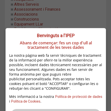
Altres Serveis
Assessorament i Finances
Associacions
Construccions
Equipament LLar
Establiments Alimentació
Estètica i Higiene
Benvinguts a l'IPEP
Formació i Ocupació
Abans de començar: fes un cop d'ull al
Hostaleria
tractament de les teves dades
Indústria i Distribució
Informàtica i Comunicació
La nostra pàgina web fa servir tècniques de tractament
Fotografia i Audiovisuals
de la informació per oferir-te la millor experiència
Informàtica i Telecomunicacions
possible, incloent dades tècnicament necessàries per al
Locutoris
seu funcionament. Algunes dades es fan servir de
Serveis Gràfics
forma anònima per que puguis rebre
publicitat personalitzada. Pots acceptar totes les
Costa Brava Comunicació i Desenvolupament
cookies polsant el botó "ACCEPTAR" o configurar-les o
D+Font Comunicació Creativa
rebutjar-les clicant a "CONFIGURAR".
Fèlix Soler Llimona
Full Time Disseny Gràfic
Més informació a la nostra
Política de protecció de dades
GM Cloud Design
i
.
Política de Cookies
GraficArtStudio
Impremta Palafrugell