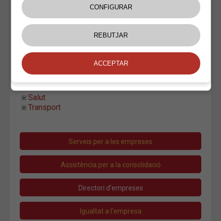
Impremta Sala
Jose Luis Aznar
Josep Maria Farrarons-Turró
Palé Paper
Rètols Brugué
Sergi Arbonés
Instal.lacions i Manteniment
Moda i Complements
Oci
Salut
Transport
Serveis per a les empreses
Assistència per a la consolidació
Directori d'empreses
Igualtat a l'empresa