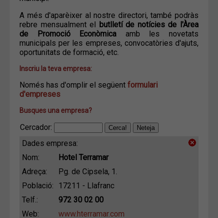
A més d'aparèixer al nostre directori, també podràs
rebre mensualment el
butlletí de notícies de l'Àrea
de Promoció Econòmica
amb les novetats
municipals per les empreses, convocatòries d'ajuts,
oportunitats de formació, etc.
Inscriu la teva empresa:
Només has d'omplir el següent
formulari
d'empreses
Busques una empresa?
Cercador:
Dades empresa:
Nom:
Hotel Terramar
Adreça:
Pg. de Cipsela, 1.
Població:
17211 - Llafranc
Telf.:
972 30 02 00
Web:
www.hterramar.com