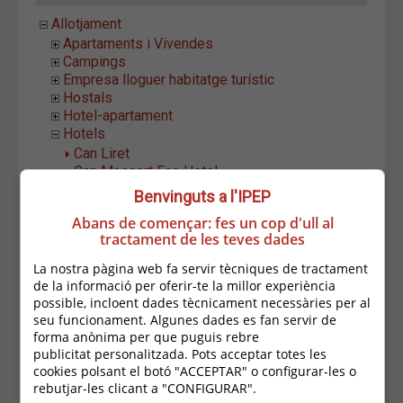
Allotjament
Apartaments i Vivendes
Campings
Empresa lloguer habitatge turístic
Hostals
Hotel-apartament
Hotels
Can Liret
Can Mascort Eco Hotel
Hotel Alga
Benvinguts a l'IPEP
Hotel Blau Mar
Abans de començar: fes un cop d'ull al
Hotel Casamar
tractament de les teves dades
Hotel El Far
Hotel Es Furió
La nostra pàgina web fa servir tècniques de tractament
Hotel Garbí
de la informació per oferir-te la millor experiència
Hotel Hostalillo
possible, incloent dades tècnicament necessàries per al
Hotel La Muntanya
seu funcionament. Algunes dades es fan servir de
Hotel La Torre
forma anònima per que puguis rebre
Hotel Llafranch
publicitat personalitzada. Pots acceptar totes les
Hotel Mediterrani
cookies polsant el botó "ACCEPTAR" o configurar-les o
Hotel Montecarlo
rebutjar-les clicant a "CONFIGURAR".