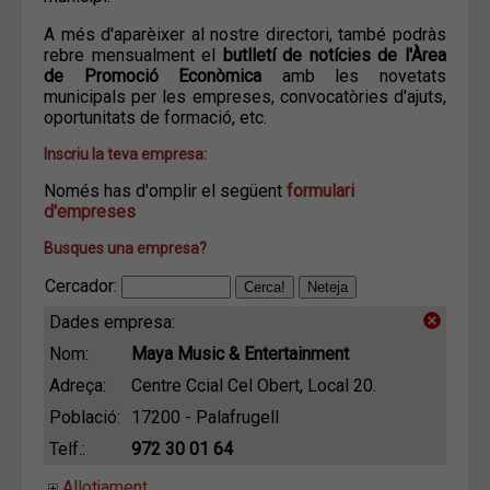
A més d'aparèixer al nostre directori, també podràs
rebre mensualment el
butlletí de notícies de l'Àrea
de Promoció Econòmica
amb les novetats
municipals per les empreses, convocatòries d'ajuts,
oportunitats de formació, etc.
Inscriu la teva empresa:
Només has d'omplir el següent
formulari
d'empreses
Busques una empresa?
Cercador:
Dades empresa:
Nom:
Maya Music & Entertainment
Adreça:
Centre Ccial Cel Obert, Local 20.
Població:
17200 - Palafrugell
Telf.:
972 30 01 64
Allotjament