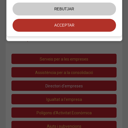
Xarai Experience
Llibreries i Papereries
Organització d'esdeveniments
Tabac
Viatges
Salut
Transport
Serveis per a les empreses
Assistència per a la consolidació
Directori d'empreses
Igualtat a l'empresa
Polígons d'Activitat Econòmica
Ajuts i subvencions