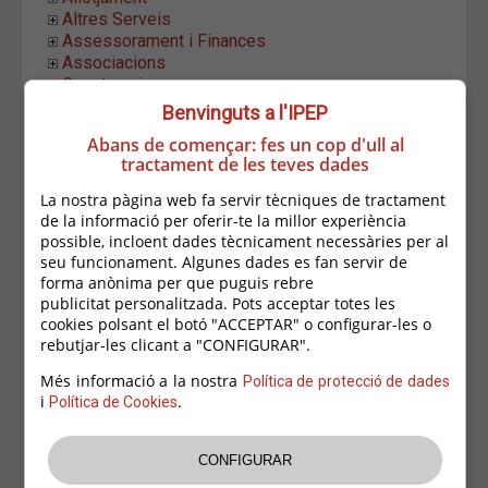
Altres Serveis
Assessorament i Finances
Associacions
Construccions
Equipament LLar
Benvinguts a l'IPEP
Establiments Alimentació
Abans de començar: fes un cop d'ull al
Estètica i Higiene
tractament de les teves dades
Formació i Ocupació
Hostaleria
La nostra pàgina web fa servir tècniques de tractament
Indústria i Distribució
de la informació per oferir-te la millor experiència
Informàtica i Comunicació
possible, incloent dades tècnicament necessàries per al
Instal.lacions i Manteniment
seu funcionament. Algunes dades es fan servir de
Moda i Complements
forma anònima per que puguis rebre
Oci
publicitat personalitzada. Pots acceptar totes les
cookies polsant el botó "ACCEPTAR" o configurar-les o
Activitats Educatives
rebutjar-les clicant a "CONFIGURAR".
Altres Activitats
Animals
Més informació a la nostra
Política de protecció de dades
Articles Festa
i
.
Política de Cookies
Esports
Jocs i Joguines
Maya Music & Entertainment
The Monkey Trebor