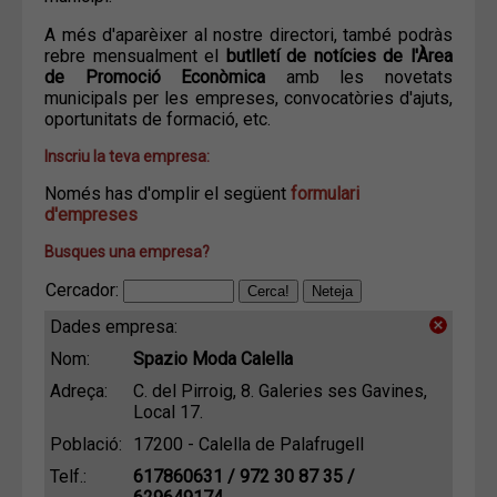
A més d'aparèixer al nostre directori, també podràs
rebre mensualment el
butlletí de notícies de l'Àrea
de Promoció Econòmica
amb les novetats
municipals per les empreses, convocatòries d'ajuts,
oportunitats de formació, etc.
Inscriu la teva empresa:
Només has d'omplir el següent
formulari
d'empreses
Busques una empresa?
Cercador:
Dades empresa:
Nom:
Spazio Moda Calella
Adreça:
C. del Pirroig, 8. Galeries ses Gavines,
Local 17.
Població:
17200 - Calella de Palafrugell
Telf.:
617860631 / 972 30 87 35 /