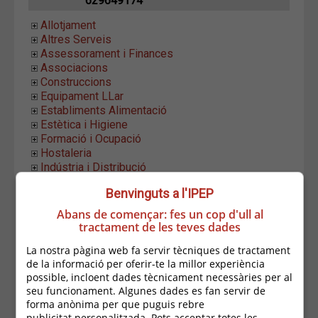
629649174
Allotjament
Altres Serveis
Assessorament i Finances
Associacions
Construccions
Equipament LLar
Establiments Alimentació
Estètica i Higiene
Formació i Ocupació
Hostaleria
Indústria i Distribució
Informàtica i Comunicació
Benvinguts a l'IPEP
Instal.lacions i Manteniment
Moda i Complements
Abans de començar: fes un cop d'ull al
Altres Complements
tractament de les teves dades
Altres moda
La nostra pàgina web fa servir tècniques de tractament
Articles Bebès
de la informació per oferir-te la millor experiència
Esports
possible, incloent dades tècnicament necessàries per al
Joieries
seu funcionament. Algunes dades es fan servir de
Merceries
forma anònima per que puguis rebre
Reparacions
publicitat personalitzada. Pots acceptar totes les