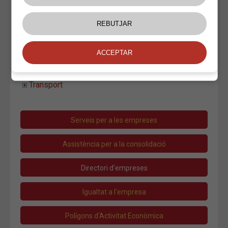
Una web para tu empresa
Vodafone
Locutoris
Serveis Gràfics
Instal.lacions i Manteniment
Moda i Complements
Oci
Salut
Transport
Serveis per a les empreses
Assistència per a la consolidació
Directori d'empreses
Igualtat a l'empresa
Polígons d'Activitat Econòmica