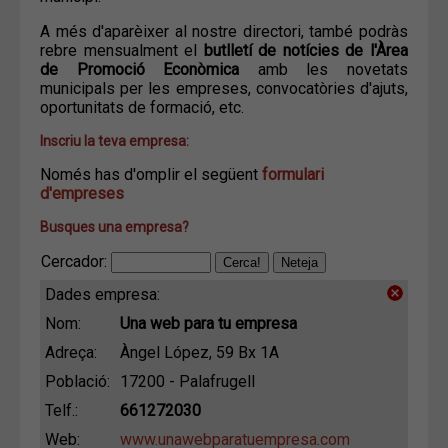
A més d'aparèixer al nostre directori, també podràs
rebre mensualment el
butlletí de notícies de l'Àrea
de Promoció Econòmica
amb les novetats
municipals per les empreses, convocatòries d'ajuts,
oportunitats de formació, etc.
Inscriu la teva empresa:
Només has d'omplir el següent
formulari
d'empreses
Busques una empresa?
Cercador:
Dades empresa:
Nom:
Una web para tu empresa
Adreça:
Àngel López, 59 Bx 1A
Població:
17200 - Palafrugell
Telf.:
661272030
Web:
www.unawebparatuempresa.com