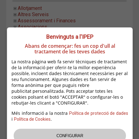
Allotjament
Altres Serveis
Assessorament i Finances
Associacions
Construccions
Benvinguts a l'IPEP
Equipament LLar
Abans de començar: fes un cop d'ull al
Establiments Alimentació
tractament de les teves dades
Estètica i Higiene
Formació i Ocupació
La nostra pàgina web fa servir tècniques de tractament
Hostaleria
de la informació per oferir-te la millor experiència
Indústria i Distribució
possible, incloent dades tècnicament necessàries per al
Informàtica i Comunicació
seu funcionament. Algunes dades es fan servir de
Fotografia i Audiovisuals
forma anònima per que puguis rebre
Informàtica i Telecomunicacions
publicitat personalitzada. Pots acceptar totes les
Beep Informàtica
cookies polsant el botó "ACCEPTAR" o configurar-les o
Informàtica Palafrugell
rebutjar-les clicant a "CONFIGURAR".
Movistar
Més informació a la nostra
Política de protecció de dades
Orange
i
.
Política de Cookies
Soler Informàtica
T.I.E. Tecnologies Informàtiques Empordà
Techni-web Costa Brava