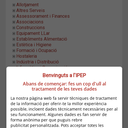
Allotjament
Altres Serveis
Assessorament i Finances
Associacions
Construccions
Equipament LLar
Establiments Alimentació
Estètica i Higiene
Formació i Ocupació
Hostaleria
Indústria i Distribució
Informàtica i Comunicació
Instal.lacions i Manteniment
Benvinguts a l'IPEP
Moda i Complements
Abans de començar: fes un cop d'ull al
Oci
tractament de les teves dades
Salut
Transport
La nostra pàgina web fa servir tècniques de tractament
Aparcaments
de la informació per oferir-te la millor experiència
Automoció
possible, incloent dades tècnicament necessàries per al
seu funcionament. Algunes dades es fan servir de
Arespa Autos
forma anònima per que puguis rebre
Auto Taller Esteve Boix
publicitat personalitzada. Pots acceptar totes les
Auto-Boats