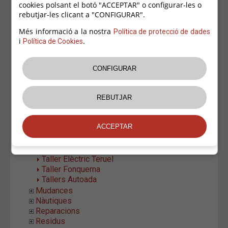
cookies polsant el botó "ACCEPTAR" o configurar-les o
Auto-Taller Bruguerol
rebutjar-les clicant a "CONFIGURAR".
Btwice engineering SL
Comercial Ampurdanesa del Motor (Fiat)
Més informació a la nostra
Política de protecció de dades
E.E.S.S. Properly, S.A.
i
.
Política de Cookies
Garatge Empordà
Garatge Nou
Grup Massanas - Assistència Costa Brava
Grup Serratosa - Peugeot
Mon Group 007
Motos BR
PlanXauto
Pneumàtics i Grues
Rodi Motor Services
Sport Motors Juan Rosés
Taller Antonio Sánchez Rueda
Taller Elèctric Teruel
Taller Fonquerna
Tallers Autoada
Mudances
Nàutiques
Reparacions
Residus